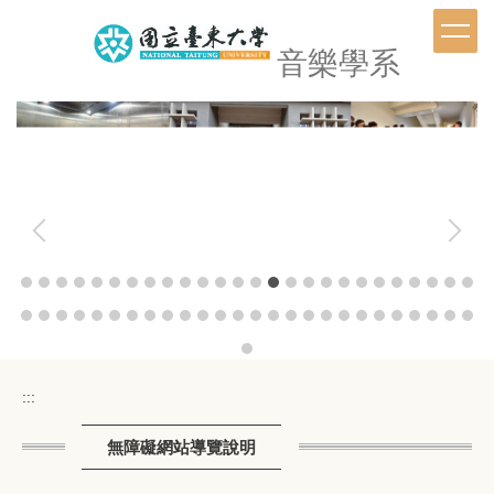
跳
到
音樂學系
主
要
內
容
區
:::
無障礙網站導覽說明